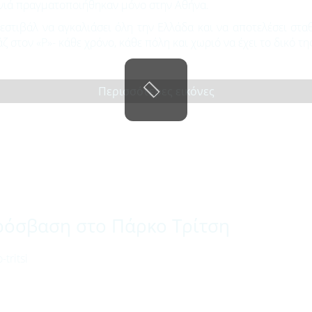
ονιά πραγματοποιήθηκαν μόνο στην Αθήνα.
Φεστιβάλ να αγκαλιάσει όλη την Ελλάδα και να αποτελέσει στ
 στον «Ρ»- κάθε χρόνο, κάθε πόλη και χωριό να έχει το δικό τ
Περισσότερες εικόνες
ρόσβαση στο Πάρκο Τρίτση