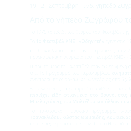
19 - 21 Σεπτέμβρη 1975, γήπεδο Ζω
Από το γήπεδο Ζωγράφου το
Το 1975 το ταξίδι του θεσμού του Φεστιβάλ της 
To
1o Φεστιβάλ ΚΝΕ - «Οδηγητή»
έγινε στις
19
υ
. Οι εκδηλώσεις του ήταν αφιερωμένες στην 
προέκυψε και η ονομασία του Φεστιβάλ ΚΝΕ - «
Η πρώτη μέρα του Φεστιβάλ ήταν αφιερωμένη στο
της. Το Πρόγραμμά του περιελάμβανε
κινηματ
αντιπροσωπείες οργανώσεων νεολαίας από 6 χώ
Ξεφυλλίζοντας τα ρεπορτάζ του «Ρ» και του «Ο
περιέχει είδη φτιαγμένα στο βουνό, στις 
Μπελογιάννη, του Μαλτέζου και άλλων συ
Το πολιτιστικό - μουσικό πρόγραμμα πλού
Τσανακλίδου, Κώστας Θωμαΐδης, Λουκιανός
που άνοιξαν μουσικά την αυλαία του θεσμού τω