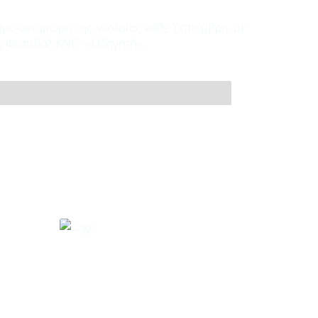
αθμό-αντάμωμα της νεολαίας κάθε Σεπτέμβρη, με
ης Φεστιβάλ ΚΝΕ - «Οδηγητή».