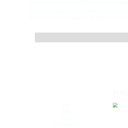
Οι εκδηλώσεις του Φεστιβάλ την πρώτη του χρ
Από το Α' Φεστιβάλ, η ΚΝΕ έθεσε το στόχο το 
προοπτική -όπως αναφέρεται σε σχετικό ρεπορτάζ
Η π
ΚΚΕ
ΚΝΕ
902.gr
Ριζοσπάστης