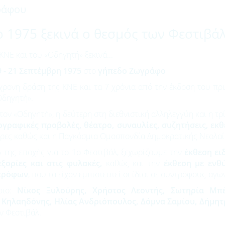
γράφου
 1975 ξεκινά ο θεσμός των Φεστιβά
ΚΝΕ και του «Οδηγητή» ξεκινά...
 - 21
Σεπτέμβρη 1975
στο
γήπεδο Ζωγράφο
7χρονη δράση της ΚΝΕ και τα 7 χρόνια από την έκδοση του π
Οδηγητή».
ν «Οδηγητή», η δεύτερη στη διεθνιστική αλληλεγγύη και η τρίτ
ογραφικές προβολές, θέατρο, συναυλίες, συζητήσεις, εκθ
ρες καθώς και η Παγκόσμια Ομοσπονδία Δημοκρατικής Νεολαί
» της εποχής για το 1ο Φεστιβάλ, ξεχωρίζουμε την
έκθεση ει
εξορίες και στις φυλακές,
καθώς και την
έκθεση με ε
νθύ
ντρόφων
, που τα είχαν εμπιστευτεί οι ίδιοι σε συντρόφους-αγω
σιο:
Νίκος Ξυλούρης, Χρήστος Λεοντής, Σωτηρία Μπέ
 Κηλαηδόνης, Ηλίας Ανδριόπουλος, Δόμνα Σαμίου, Δήμητ
ν Φεστιβάλ.