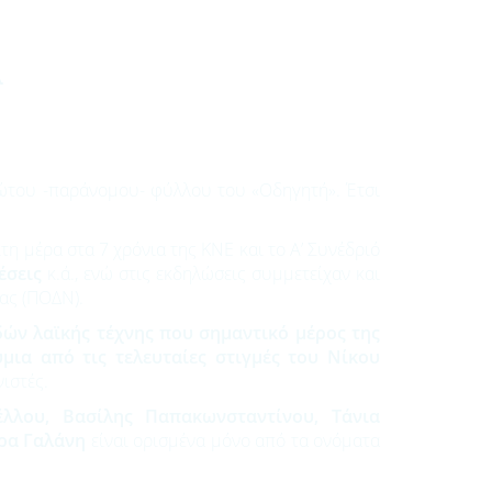
λ
ρώτου -παράνομου- φύλλου του «Οδηγητή». Έτσι
η μέρα στα 7 χρόνια της ΚΝΕ και το Α’ Συνέδριό
έσεις
κ.ά., ενώ στις εκδηλώσεις συμμετείχαν και
ας (ΠΟΔΝ).
δών λαϊκής τέχνης που σημαντικό μέρος της
μια από τις τελευταίες στιγμές του Νίκου
νιστές.
λλου, Βασίλης Παπακωνσταντίνου, Τάνια
ρα Γαλάνη
είναι ορισμένα μόνο από τα ονόματα