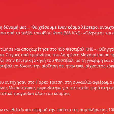
η δύναμή μας... "θα χτίσουμε έναν κόσμο λέφτερο, ανοιχτό,
έσα από το ταξίδι του 45ου Φεστιβάλ ΚΝΕ - «Οδηγητή» και 
Ε τίμησε και αποχαιρέτησε στο 45ο Φεστιβάλ ΚΝΕ - «Οδηγη
α. Στιγμές από εμφανίσεις του Λαυρέντη Μαχαιρίτσα σε π
ξε στην Κεντρική Σκηνή του Φεστιβάλ, με τη γνώριμη και
τιβάλ να δίνουν την αίσθηση ότι ήταν εκεί, ρίχνοντας κό
ου αντήχησαν στο Πάρκο Τρίτση, στη συναυλία-αφιέρωμα σ
άνος Μικρούτσικος εμφανίστηκε για τελευταία φορά στη σκ
στατικά τραγούδια όλου του κόσμου.
 ενωθείτε!» και αφορμή την επέτειο της συμπλήρωσης 10