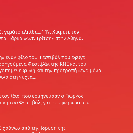
 γεμάτο ελπίδα..." (Ν. Χικμέτ), τον
στο Πάρκο «Αντ. Τρίτση» στην Αθήνα.
τή» έναν φίλο του Φεστιβάλ που έφυγε
ροηγούμενα Φεστιβάλ της ΚΝΕ και του
 αγαπημένη φωνή και την προτροπή «ένα μόνοι
κκινο στη νύχτα…
τον ίδιο, που ερμήνευσαν ο Γιώργος
ηνή του Φεστιβάλ, για το αφιέρωμα στα
0 χρόνων από την ίδρυση της