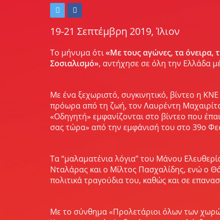
19-21 Σεπτέμβρη 2019, Ίλιον
Το μήνυμα ότι
«Με τους αγώνες, τα όνειρα, τ
Σοσιαλισμό»
, αντήχησε σε όλη την Ελλάδα μ
Με ένα ξεχωριστό, συγκινητικό, βίντεο η ΚΝ
πρόωρα από τη ζωή, τον Λαυρέντη Μαχαιρίτσ
«Οδηγητή» εμφανίζονται στο βίντεο που έπαι
σας τώρα» από την εμφάνισή του στο 39ο Φεσ
Τα “μαλαματένια λόγια” του Μάνου Ελευθερί
Νταλάρας και ο Μίλτος Πασχαλίδης, ενώ ο Θ
πολιτικά τραγούδια του, καθώς και σε επανα
Με το σύνθημα «Προλετάριοι όλων των χωρών