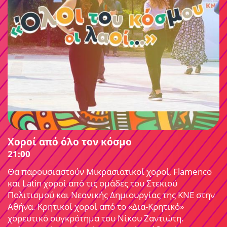
Χοροί από όλο τον κόσμο
21:00
Θα παρουσιαστούν Μικρασιατικοί χοροί, Flamenco
και Latin χοροί από τις ομάδες του Στεκιού
Πολιτισμού και Νεανικής Δημιουργίας της ΚΝΕ στην
Αθήνα. Κρητικοί χοροί από το «Δια-Κρητικό»
χορευτικό συγκρότημα του Νίκου Ζαντιώτη.