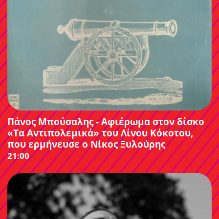
Πάνος Μπούσαλης - Αφιέρωμα στον δίσκο
«Τα Αντιπολεμικά» του Λίνου Κόκοτου,
που ερμήνευσε ο Νίκος Ξυλούρης
21:00