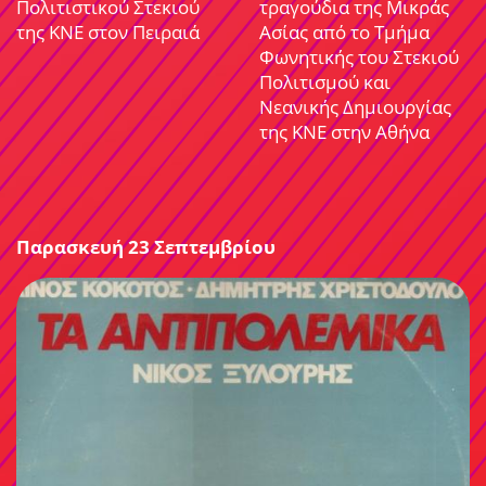
Πολιτιστικού Στεκιού
τραγούδια της Μικράς
της ΚΝΕ στον Πειραιά
Ασίας από το Τμήμα
Φωνητικής του Στεκιού
Πολιτισμού και
Νεανικής Δημιουργίας
της ΚΝΕ στην Αθήνα
Παρασκευή 23 Σεπτεμβρίου