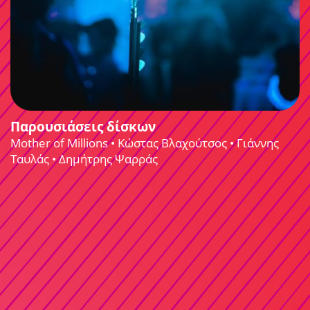
Παρουσιάσεις δίσκων
Mother of Millions • Κώστας Βλαχούτσος • Γιάννης
Ταυλάς • Δημήτρης Ψαρράς