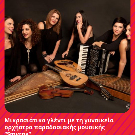
Μικρασιάτικο γλέντι με τη γυναικεία
ορχήστρα παραδοσιακής μουσικής
“Smyrna”