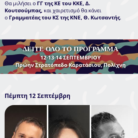
Θα μιλήσει ο
ΓΓ της ΚΕ του ΚΚΕ, Δ.
Κουτσούμπας,
και χαιρετισμό θα κάνει
ο
Γραμματέας του ΚΣ της ΚΝΕ, Θ. Κωτσαντής
.
ΔΕΙΤΕ ΟΛΟ ΤΟ ΠΡΟΓΡΑΜΜΑ
12∙13∙14 ΣΕΠΤΕΜΒΡΙΟΥ
Πρώην Στρατόπεδο Καρατάσιου, Πολίχνη
Πέμπτη 12 Σεπτέμβρη