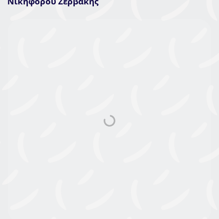
Νικηφόρου Ζερβάκης